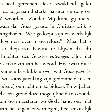
us heeft geroepen. Deze „zwakheid” geldt
r de zogenaamd sterke naturen en de grote
s' woorden „Zonder Mij kunt gij niets”
waar dat Gods genade in Christus „rijk is
aangeboden. Wie gedoopt zijn en werkelijk
leven en leven in overvloed” . Maar het is
 er diep van bewust te blijven dat dit
e krachten des Geestes
ontvangen
zijn, niet
strikte zin van het woord. Hoe waar dit is
 kunnen beschikken over wat Gods gave is,
e wil soms jarenlang zijn gedompeld in een
hijnbare) onmacht om te bidden. En wij allen
elk een grondeloze mogelijkheid toto zonde
s zou overmeesteren zo Gods hand ons niet
 van het eigen onvermogen, hoe smartelijk