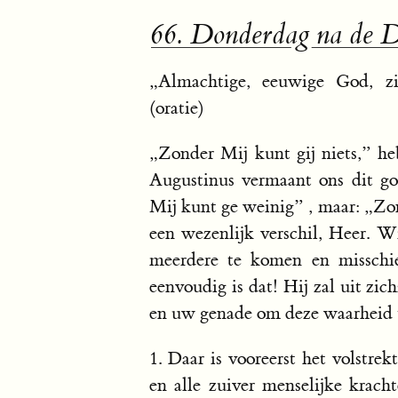
66. Donderdag na de 
„Almachtige, eeuwige God, z
(oratie)
„Zonder Mij kunt gij niets,” he
Augustinus vermaant ons dit goe
Mij kunt ge weinig” , maar: „Zon
een wezenlijk verschil, Heer. W
meerdere te komen en misschie
eenvoudig is dat! Hij zal uit zic
en uw genade om deze waarheid 
1. Daar is vooreerst het volstre
en alle zuiver menselijke krach