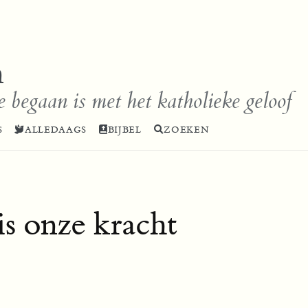
n
e begaan is met het katholieke geloof
S
ALLEDAAGS
BIJBEL
ZOEKEN
is onze kracht