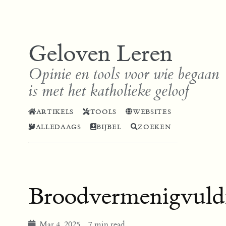
Geloven Leren
Opinie en tools voor wie begaan
is met het katholieke geloof
ARTIKELS
TOOLS
WEBSITES
ALLEDAAGS
BIJBEL
ZOEKEN
Broodvermenigvuldi
Mar 4, 2025
7 min read